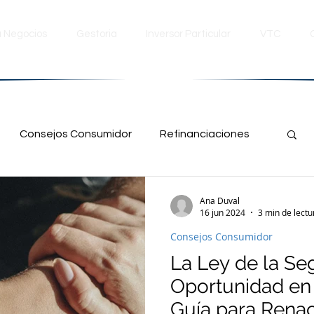
a Negocios
Gestoria
Inversor Particular
VTC
Consejos Consumidor
Refinanciaciones
ia
Noticias Juridicas
Derecho Bancario
Ana Duval
16 jun 2024
3 min de lectu
Consejos Consumidor
Inmobiliaria
Impuestos
Fiscalidad
La Ley de la S
Oportunidad en
resa
Emprendedor
Guía para Rena