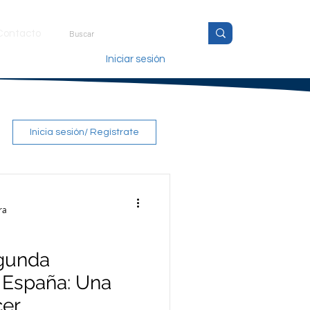
Contacto
Iniciar sesión
Inicia sesión/ Regístrate
ra
egunda
 España: Una
cer