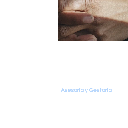
Asesoría y Gestoría
Asesoria Fiscal y Tributaria
Gestión Subvenciones
Servicio Jurídico
Reclamaciones ICO Covid