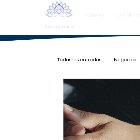
Nosotros
Consultori
Todas las entradas
Negocios
Nueva Empresa
Tecnolog
Hipotecas
Reunificación
Hacienda
Renta
Emp